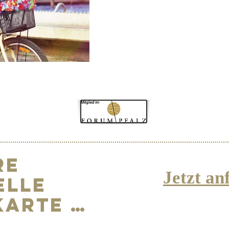
re
Jetzt an
elle
Karte …