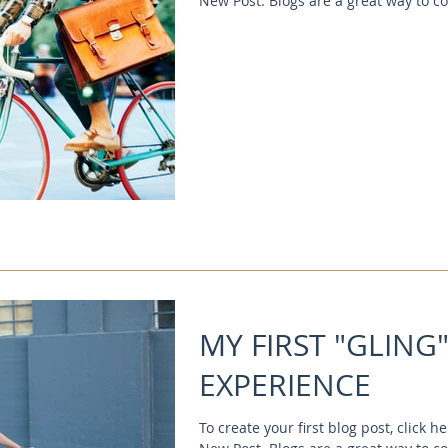
New Post. Blogs are a great way to c
MY FIRST "GLING"
EXPERIENCE
To create your first blog post, click 