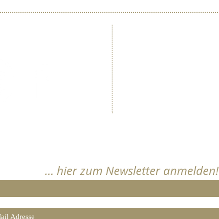
​Immengarte
lgen Sie uns …
Wein- und Sektgut 
Marktstraße 62, 6748
Telefon: +49 (0) 6
Telefax: +49 (0) 6
info@immengarten
www.immengarten
Bleiben Sie informiert
… hier zum Newsletter anmelden!