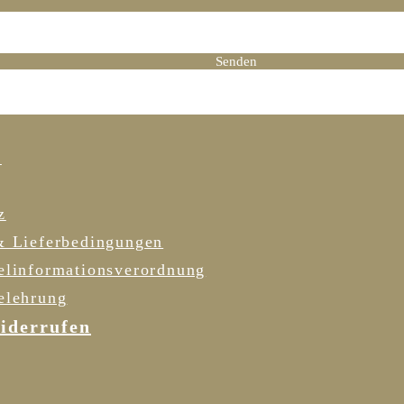
h habe die Datenschutzrichtlinie gelesen und stimme dieser zu.
Senden
DATENSCHUTZ
R
z
& Lieferbedingungen
elinformationsverordnung
elehrung
iderrufen