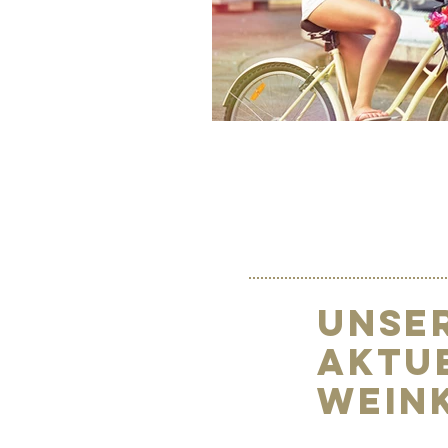
Unse
Aktu
Wein