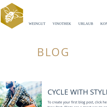
WEINGUT
VINOTHEK
URLAUB
KO
BLOG
CYCLE WITH STYL
To create your first blog post, click 