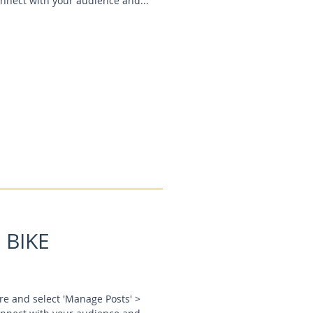
onnect with your audience and...
 BIKE
here and select 'Manage Posts' >