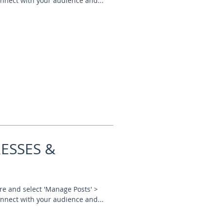
onnect with your audience and...
ESSES &
here and select 'Manage Posts' >
onnect with your audience and...