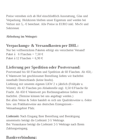
Preise verstehen sich ab Hof einschließlich Ausstattung, Glas und
Verpackung. Holzkisten bleiben unser Eigentum und werden bei
Verlust mit 5,- € berechnet. Alle Preise in EURO inkl. MwSt und
Sektsteuer.
Abholung im Weingut:
Verpackungs- & Versandkosten per DHL:
Nur bei vollbestückten Paketen erfolgt ein versicherter Versand!
Paket á 6 Flaschen = 7,50 €
Paket á 12 Flaschen = 6,90 €
Lieferung per Spedition oder Postversand:
Postversand bis 60 Flaschen und Spedition ab 60 Flaschen. Ab 450,-
€ Warenwert bei geschlossener Bestellung liefern wir frachtfrei
innerhalb Deutschlands (keine Inseln).
Lieferung mit unserem eigenen LKW 2 x jährlich (Frühjahr u.
Winter): Ab 42 Flaschen pro Abladestelle zzgl. 0,50 €/Flasche für
Fracht. Ab 450 € Warenwert pro Rechnungsadresse liefern wir
frachtfrei. (Termine können bei uns angefragt werden.)
Bei allen Weine & Sekte handelt es sich um Qualitätsweine u.-Sekte
bzw. um Prädikatsweine aus deutschen Erzeugnissen -
Weinanbaugebiet Pfalz.
Lieferzeit:
Nach Eingang Ihrer Bestellung und Bestätigung
unsererseits beträgt die Lieferzeit 2-5 Werktage.
Bei Vorauskasse beträgt die Lieferzeit 2-5 Werktage nach Ihrem
Zahlungseingang.
Bankverbindung: