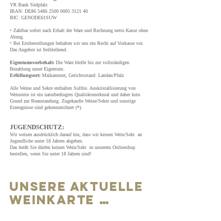
VR Bank Südpfalz
IBAN: DE86
5486 2500 0005 3121
40
BIC: GENODE61SUW
• Zahlbar sofort nach Erhalt der Ware und Rechnung netto Kasse ohne
Abzug.
• Bei Erstbestellungen behalten wir uns ein Recht auf Vorkasse vor.
Das Angebot ist freibleibend.
Eigentumsvorbehalt:
Die Ware bleibt bis zur vollständigen
Bezahlung unser Eigentum.
Erfüllungsort:
Maikammer, Gerichtsstand: Landau/Pfalz
Alle Weine und Sekte enthalten Sulfite. Auskristallisierung von
Weinstein ist ein naturbedingtes Qualitätsmerkmal und daher kein
Grund zur Beanstandung. Zugekaufte Weine/Sekte und sonstige
Erzeugnisse sind gekennzeichnet (*).
JUGENDSCHUTZ:
Wir weisen ausdrücklich darauf hin, dass wir keinen Wein/Sekt an
Jugendliche unter 18 Jahren abgeben.
Das heißt Sie dürfen keinen Wein/Sekt in unserem Onlineshop
bestellen, wenn Sie unter 18 Jahren sind!
Unsere Aktuelle
WeinKarte …