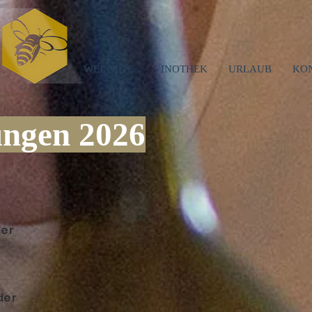
WEINGUT
VINOTHEK
URLAUB
KO
ungen 2026
der
der