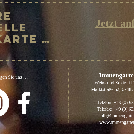
re
Jetzt an
elle
Karte …
​Immengarte
lgen Sie uns …
Wein- und Sektgut 
Marktstraße 62, 6748
Telefon: +49 (0) 6
Telefax: +49 (0) 6
info@immengarten
www.immengarten