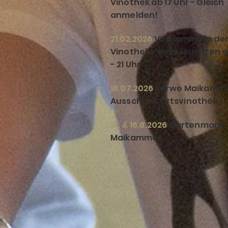
Vinothek ab 17 Uhr - Gleich
anmelden!
21.02.2026
Vinolumino in de
Vinothek - Rosa leuchten a
- 21 Uhr
18.07.2026
Kerwe Maikamme
Ausschank Ortsvinothek
15. & 16.8.2026
Gartenmarkt
Maikammer