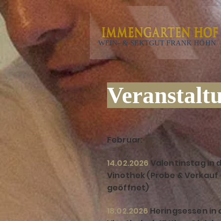
WEIN- & SEKTGUT FRANK HÖHN
Veranstalt
Februar:
14.02.2026
Valentinstag in 
Vinothek (Probe & Verkauf
geöffnet)
18.02.2026
Heringsessen in 