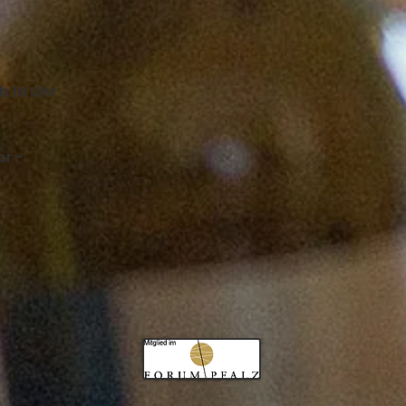
r
b 10 Uhr
r -