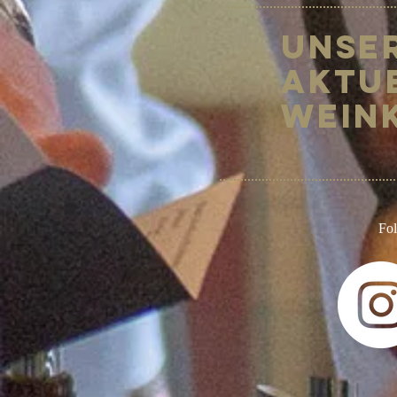
Unse
Aktu
Wein
Fo