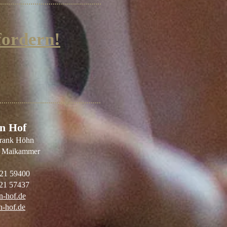
fordern!
n Hof
Frank Höhn
7 Maikammer
321 59400
321 57437
-hof.de
-hof.de