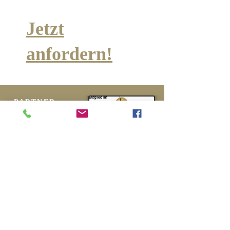
Jetzt
anfordern!
PARTNER
Impressum
Datenschutz
Verkaufs- & Lieferbedingungen
Lebensmittelinformationsverordnung
Widerrufsbelehrung
Vertrag widerrufen