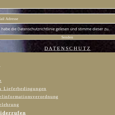
h habe die Datenschutzrichtlinie gelesen und stimme dieser zu.
Senden
DATENSCHUTZ
R
z
& Lieferbedingungen
elinformationsverordnung
elehrung
iderrufen