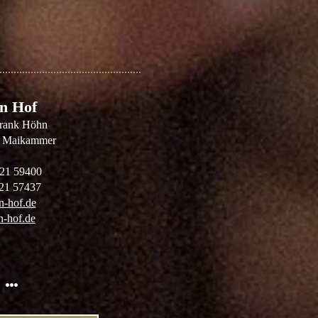
n Hof
Frank Höhn
7 Maikammer
321 59400
321 57437
-hof.de
-hof.de
 …