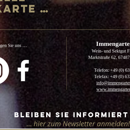
Karte …
​Immengarte
lgen Sie uns …
Wein- und Sektgut 
Marktstraße 62, 6748
Telefon: +49 (0) 6
Telefax: +49 (0) 6
info@immengarten
www.immengarten
Bleiben Sie informiert
… hier zum Newsletter anmelden!