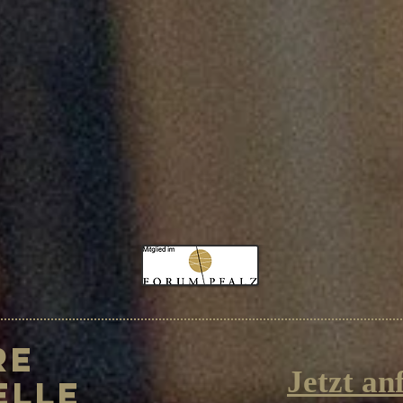
re
Jetzt an
elle