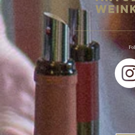
Wein
Fo