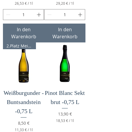
26,53 €
/
1l
29,20 €
/
1l
2
2
6
9
,
,
5
2
3
0
In den
In den
Warenkorb
Warenkorb
€
€
p
p
2.Platz Meininger PinotPreis24
r
r
o
o
1
1
L
L
i
i
t
t
e
e
r
r
Weißburgunder -
Pinot Blanc Sekt
Buntsandstein
brut -0,75 L
-0,75 L
Preis
13,90 €
18,53 €
/
1l
Preis
8,50 €
1
11,33 €
/
1l
8