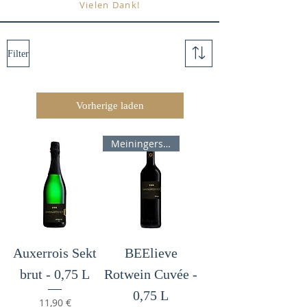
Vielen Dank!
Filter
Vorherige laden
Meiningers Rotweinpreis 89 P
Auxerrois Sekt
BEElieve
brut - 0,75 L
Rotwein Cuvée -
0,75 L
Preis
11,90 €