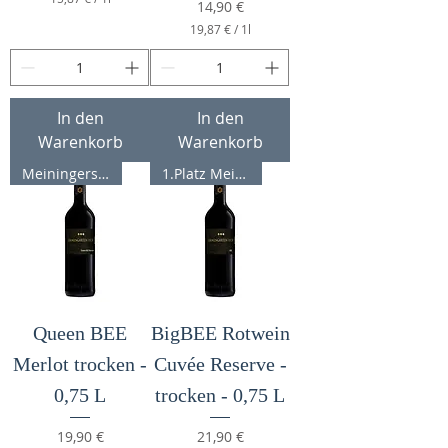
Preis
14,90 €
1
19,87 €
/
1l
5
1
,
9
8
,
7
8
7
€
In den
In den
p
Warenkorb
Warenkorb
€
r
p
o
MeiningersRotweinpreis 23 89 P
1.Platz Meininger Rotweinpreis
r
1
o
L
1
i
L
t
i
e
t
r
e
r
Queen BEE
BigBEE Rotwein
Merlot trocken -
Cuvée Reserve -
0,75 L
trocken - 0,75 L
Preis
Preis
19,90 €
21,90 €