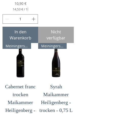
0
Preis
10,90 €
14,53 €
/
1l
€
1
p
4
r
,
o
5
1
3
L
In den
Nicht
i
Warenkorb
verfügbar
€
t
p
e
MeiningersRotweinpreis 23 91 P
Meiningers Rotweinpreis 90 P
r
r
o
1
L
i
t
e
r
Cabernet franc
Syrah
trocken
Maikammer
Maikammer
Heiligenberg -
Heiligenberg -
trocken - 0,75 L