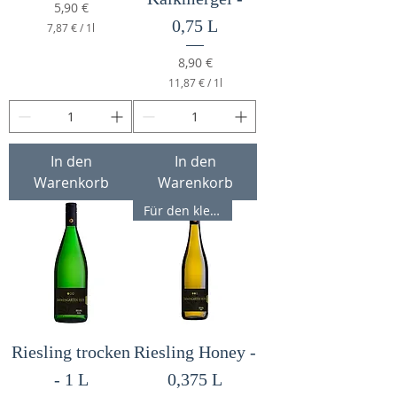
Preis
5,90 €
0,75 L
7,87 €
/
1l
7
,
Preis
8,90 €
8
11,87 €
/
1l
7
1
1
€
,
p
8
r
7
o
In den
In den
1
Warenkorb
Warenkorb
€
L
p
i
Für den kleinen Genuss
r
t
o
e
1
r
L
i
t
e
r
Riesling trocken
Riesling Honey -
- 1 L
0,375 L