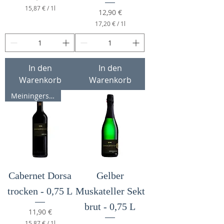
15,87 €
/
1l
Preis
12,90 €
1
17,20 €
/
1l
5
1
,
7
8
,
7
2
0
€
In den
In den
p
Warenkorb
Warenkorb
€
r
p
o
Meiningers Rotweinpreis 90 P
r
1
o
L
1
i
L
t
i
e
t
r
e
r
Cabernet Dorsa
Gelber
trocken - 0,75 L
Muskateller Sekt
brut - 0,75 L
Preis
11,90 €
15,87 €
/
1l