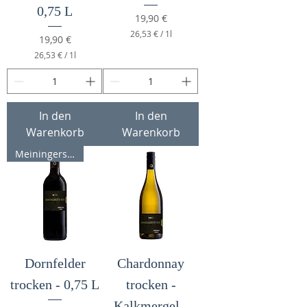
0,75 L
Preis
19,90 €
26,53 €
/
1l
Preis
19,90 €
2
26,53 €
/
1l
6
2
,
6
5
,
3
5
3
€
In den
In den
p
Warenkorb
Warenkorb
€
r
p
o
Meiningers Rotweinpreis 89 P
r
1
o
L
1
i
L
t
i
e
t
r
e
r
Dornfelder
Chardonnay
trocken - 0,75 L
trocken -
Kalkmergel -