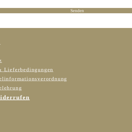
h habe die Datenschutzrichtlinie gelesen und stimme dieser zu.
Senden
DATENSCHUTZ
R
z
& Lieferbedingungen
elinformationsverordnung
elehrung
iderrufen