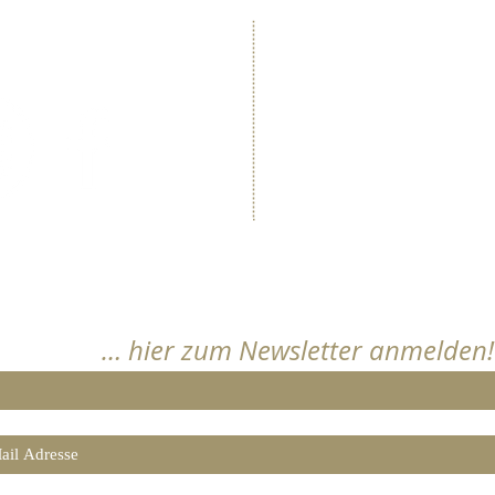
​Immengarte
lgen Sie uns …
Wein- und Sektgut 
Marktstraße 62, 6748
Telefon: +49 (0) 6
Telefax: +49 (0) 6
info@immengarten
www.immengarten
Bleiben Sie informiert
… hier zum Newsletter anmelden!