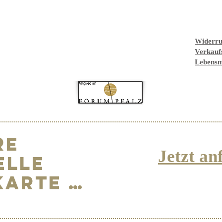
Widerru
Verkauf
Lebensm
re
Jetzt an
elle
Karte …