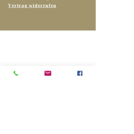
Vertrag widerrufen
Folgen Sie uns …
Bleiben Sie
informiert …
… hier zum Newsletter
anmelden!