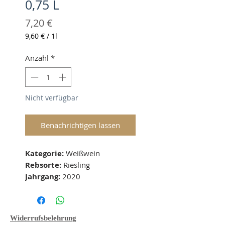
0,75 L
Preis
7,20 €
9,60 €
/
1l
9,60 €
pro
Anzahl
*
1
Liter
Nicht verfügbar
Benachrichtigen lassen
Kategorie: 
Weißwein
Rebsorte:
 Riesling
Jahrgang: 
2020
Geschmacksichtung: 
lieblich
Boden: -
Lage: -
Widerrufsbelehrung
Alkohol: 10 
% vol 