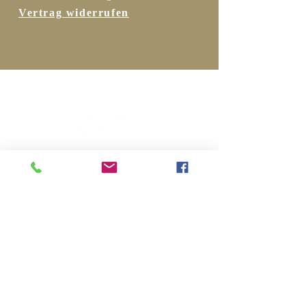
Vertrag widerrufen
Folgen Sie uns …
Bleiben Sie
informiert …
… hier zum Newsletter
anmelden!