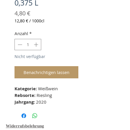
0,375 L
Preis
4,80 €
12,80 €
/
1000cl
12,80 €
pro
Anzahl
*
1000
Zentiliter
Nicht verfügbar
Benachrichtigen lassen
Kategorie: 
Weißwein
Rebsorte:
 Riesling
Jahrgang: 
2020
Geschmacksichtung: 
lieblich
Boden: -
Lage: -
Widerrufsbelehrung
Alkohol: 10 
% vol 