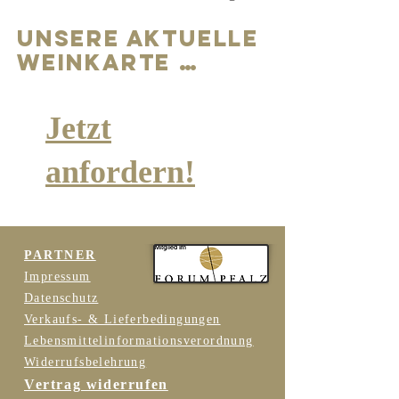
Trinkgelegenheit: 
Trinktemperatur: 
7-10 ° Grad
Unsere Aktuelle
Qualität:
 Auslese
WeinKarte …
Allergenhinweis: 
Enthält 
Sulfite
Inhalt: 
0,75
 L
Jetzt
anfordern!
PARTNER
Impressum
Datenschutz
Verkaufs- & Lieferbedingungen
Lebensmittelinformationsverordnung
Widerrufsbelehrung
Vertrag widerrufen