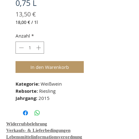
0,75 L
Preis
13,50 €
18,00 €
/
1l
18,00 €
pro
Anzahl
*
1
Liter
In den Warenkorb
Kategorie: 
Weißwein
Rebsorte: 
Riesling
Jahrgang: 
2015
Geschmacksichtung: 
Süß
Boden:  
- 
Lage: 
-
Widerrufsbelehrung
Alkohol: 
10% vol 
Verkaufs- & Lieferbedingungen
Beschreibung: 
Lebensmittelinformationsverordnung