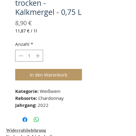
trocken -
Kalkmergel - 0,75 L
Preis
8,90 €
11,87 €
/
1l
11,87 €
pro
Anzahl
*
1
Liter
In den Warenkorb
Kategorie: 
Weißwein
Rebsorte:
 Chardonnay
Jahrgang: 
2022
Geschmacksichtung: 
trocken
Boden: 
Kalkmergel
Lage: 
-
Widerrufsbelehrung
Alkohol: 
14 % vol 