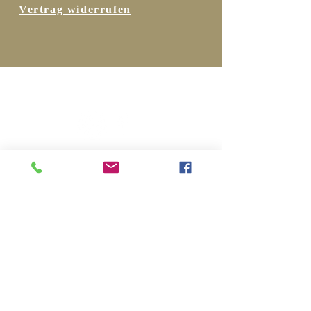
Vertrag widerrufen
Folgen Sie uns …
Bleiben Sie
informiert …
… hier zum Newsletter
anmelden!