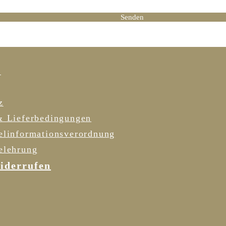
h habe die Datenschutzrichtlinie gelesen und stimme dieser zu.
Senden
DATENSCHUTZ
R
z
& Lieferbedingungen
elinformationsverordnung
elehrung
iderrufen