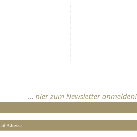
​Immengarte
lgen Sie uns …
Wein- und Sektgut 
Marktstraße 62, 6748
Telefon: +49 (0) 6
Telefax: +49 (0) 6
info@immengarten
www.immengarten
Bleiben Sie informiert
… hier zum Newsletter anmelden!