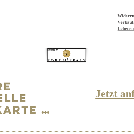
Widerru
Verkauf
Lebensm
re
Jetzt an
elle
Karte …