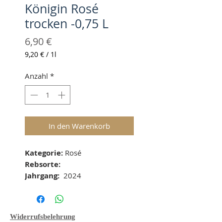
Königin Rosé
trocken -0,75 L
Preis
6,90 €
9,20 €
/
1l
9,20 €
pro
Anzahl
*
1
Liter
In den Warenkorb
Kategorie: 
Rosé
Rebsorte:
Jahrgang:
  2024
Geschmacksichtung: 
trocken 
Boden:
  -
Lage:
 -
Widerrufsbelehrung
Alkohol: 
12,5 % vol