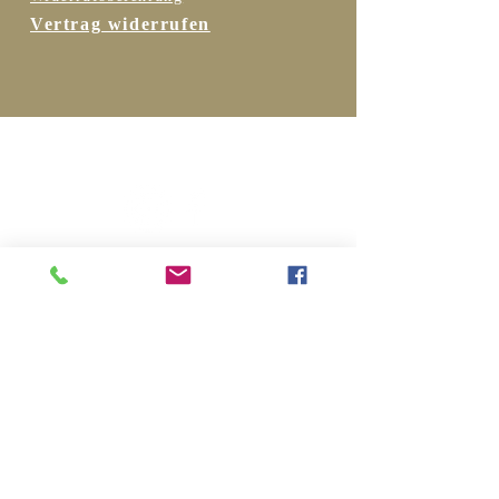
KOHLENHYDRATE 1,2 g
Vertrag widerrufen
DAVON ZUCKER 0,5 g
Enthält geringfügige 
Mengen von Fett, 
Folgen Sie uns …
gesättigten Fettsäure, 
Eiweiß und Salz.
Bleiben Sie
informiert …
… hier zum Newsletter
anmelden!